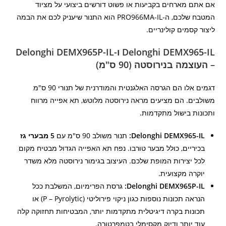
אם אתם מארחים בקביעות או פשוט דורשים ביצועי על מציוד
המטבח שלכם, ה-PRO966MA-IL הוא התנור שיעניק לכם את הבמה
ליצור קסמים קולינריים.
Delonghi DEMX965-IL ו-Delonghi DEMX965P-IL
– העוצמה בנירוסטה (90 ס"מ)
דגמים אלו הם הגרסה האלגנטית והמודרנית של תנורי 90 ס"מ
משולבים. הם מציעים מראה נירוסטה מלוטש, תא אפייה מרווח
ותכונות בישול מתקדמות.
Delonghi DEMX965-IL:
תנור משולב 90 ס"מ עם
5 מבערי גז
בכיריים, כולל מבער טורבו. נפח תא האפייה הגדול מבטיח מקום
לכל יצירות המופת שלכם. העיצוב בגימור נירוסטה מלא משדר
יוקרה מקצועית.
Delonghi DEMX965P-IL:
גרסת הפרימיום, המשלבת ככל
הנראה תכונות נוספות כגון ניקוי פירוליטי (P – Pyrolytic) או
תכונות בקרה דיגיטלית מתקדמות יותר, המבטיחות תחזוקה קלה
עוד יותר ודיוק מקסימלי בטמפרטורה.