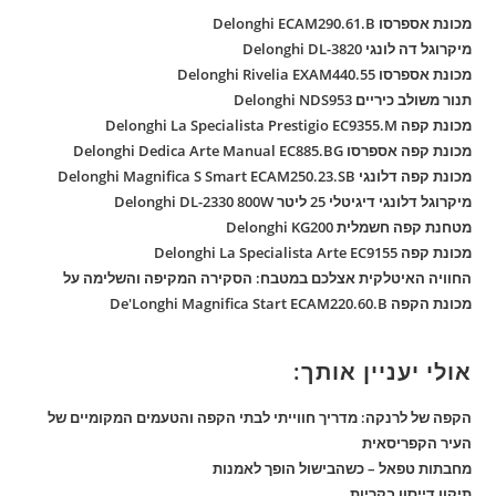
מכונת אספרסו Delonghi ECAM290.61.B
מיקרוגל דה לונגי Delonghi DL-3820
מכונת אספרסו Delonghi Rivelia EXAM440.55
תנור משולב כיריים Delonghi NDS953
מכונת קפה Delonghi La Specialista Prestigio EC9355.M
מכונת קפה אספרסו Delonghi Dedica Arte Manual EC885.BG
מכונת קפה דלונגי Delonghi Magnifica S Smart ECAM250.23.SB
מיקרוגל דלונגי דיגיטלי 25 ליטר Delonghi DL-2330 800W
מטחנת קפה חשמלית Delonghi KG200
מכונת קפה Delonghi La Specialista Arte EC9155
החוויה האיטלקית אצלכם במטבח: הסקירה המקיפה והשלימה על
מכונת הקפה De'Longhi Magnifica Start ECAM220.60.B
אולי יעניין אותך:
הקפה של לרנקה: מדריך חווייתי לבתי הקפה והטעמים המקומיים של
העיר הקפריסאית
מחבתות טפאל – כשהבישול הופך לאמנות
תיקון דייסון בקריות