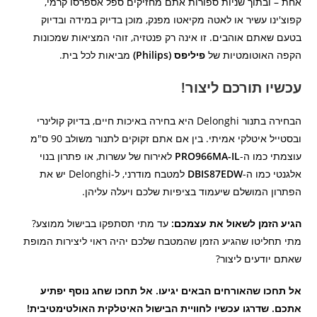
אחת – ובתוך שניות ספורות אתם מחזיקים ספל אספרסו קרמי,
קפוצ'ינו עשיר או לאטה מקיאטו מפנק, מוכן בדיוק במידה ובדיוק
בטעם שאתם אוהבים. זו אינה רק פנטזיה, זוהי המציאות שמכונות
הקפה האוטומטיות של
פיליפס (Philips)
מביאות לכל בית.
עכשיו תורכם ליצור!
הבחירה בתנור Delonghi היא בחירה באיכות חיים, בדיוק קולינרי
ובסטייל איטלקי אמיתי. בין אם אתם זקוקים לתנור משולב 90 ס"מ
עוצמתי כמו ה-
PRO966MA-IL
לאירוח של עשרות, או פתרון בנוי
אלגנטי כמו ה-
DBIS87EDW
למטבח מודרני, ל-Delonghi יש את
הפתרון המושלם שיעמוד בציפיות שלכם ויעלה עליהן.
הגיע הזמן לשאול את עצמכם:
עד מתי תסתפקו בבישול ממוצע?
מתי תחליטו שהגיע הזמן שהמטבח שלכם יהיה ראוי ליצירות המופת
שאתם יודעים ליצור?
אל תחכו שהאורחים הבאים יגיעו.
אל תחכו שחג נוסף יפתיע
אתכם.
שדרגו עכשיו לחוויית הבישול האיטלקית האולטימטיבית!