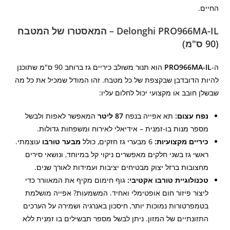
החיים.
Delonghi PRO966MA-IL – המאסטרו של המטבח
(90 ס"מ)
ה-
PRO966MA-IL
הוא תנור משולב כיריים גז ברוחב 90 ס"מ שתוכנן
להיות הדובדבן שבקצפת של כל מטבח. זהו המודל שמכיל את כל מה
שבשלן חובב או מקצועי יכול לחלום עליו:
נפח עצום:
תא אפייה בנפח
87 ליטר
המאפשר לאפות ולבשל
מספר מנות בו-זמנית – אידיאלי לאירוח ומשפחות גדולות.
כיריים מקצועיות:
6 מבערי גז חזקים, כולל
מבער טורבו
עוצמתי.
ראשי גז בשני חלקים מאפשרים ניקוי קל במיוחד, ונושאי סירים
מחצובות ברזל יצוק מבטיחים יציבות ועמידות לאורך שנים.
טכנולוגיית טורבו אקטיבי:
גוף חימום מקיף את המאוורר כדי
ליצור פיזור חום אופטימלי ואחיד. המשמעות? אפייה מושלמת
בטמפרטורות נמוכות יותר, חיסכון באנרגיה ושמירה על הערכים
התזונתיים של המזון. ניתן לבשל מספר תבשילים בו זמנית ללא