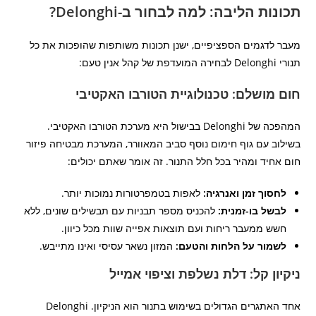
תכונות הליבה: למה לבחור ב-Delonghi?
מעבר לדגמים הספציפיים, ישנן תכונות משותפות שהופכות את כל
תנורי Delonghi לבחירה המועדפת של קהל אנין טעם:
חום מושלם: טכנולוגיית הטורבו האקטיבי
המהפכה של Delonghi בבישול היא מערכת הטורבו האקטיבי.
בשילוב עם גוף חימום נוסף סביב המאוורר, המערכת מבטיחה פיזור
חום אחיד ומהיר בכל חלל התנור. זה אומר שאתם יכולים:
לחסוך זמן ואנרגיה:
לאפות בטמפרטורות נמוכות יותר.
לבשל בו-זמנית:
להכניס מספר תבניות עם תבשילים שונים, ללא
חשש ממעבר ריחות ועם תוצאות אפייה שוות מכל כיוון.
לשמור על הלחות והטעם:
המזון נשאר עסיסי ואינו מתייבש.
ניקיון קל: דלת נשלפת וציפוי אמייל
אחד האתגרים הגדולים בשימוש בתנור הוא הניקיון. Delonghi