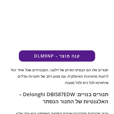
קנה מוצר – DLM9NP
תנורים אלו הם הבסיס האיתן של דלונגי, המבטיחים שכל אחד יכול
ליהנות מהאיכות האיטלקית, עם מגוון רחב של תוכניות וגדלים
שיתאימו לכל כיס ולכל מטבח.
תנורים בנויים: Delonghi DBIS87EDW –
האלגנטיות של התנור הנסתר
עבור מטבחים מודרניים שבהם המראה האסתטי הוא ערך עליון,