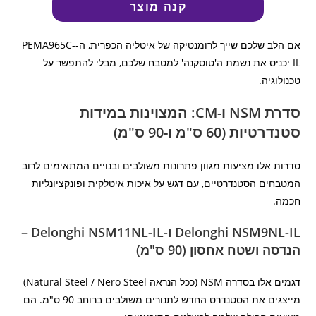
קנה מוצר
אם הלב שלכם שייך לרומנטיקה של איטליה הכפרית, ה-PEMA965C-
IL יכניס את נשמת ה'טוסקנה' למטבח שלכם, מבלי להתפשר על
טכנולוגיה.
סדרת NSM ו-CM: המצוינות במידות
סטנדרטיות (60 ס"מ ו-90 ס"מ)
סדרות אלו מציעות מגוון פתרונות משולבים ובנויים המתאימים לרוב
המטבחים הסטנדרטיים, עם דגש על איכות איטלקית ופונקציונליות
חכמה.
Delonghi NSM9NL-IL ו-Delonghi NSM11NL-IL –
הנדסה ושטח אחסון (90 ס"מ)
דגמים אלו בסדרה NSM (ככל הנראה Natural Steel / Nero Steel)
מייצגים את הסטנדרט החדש לתנורים משולבים ברוחב 90 ס"מ. הם