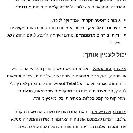
וההרכבה. המראה הוא שילוב של יוקרה קלאסית ונוחות מודרנית:
גימור נירוסטה יוקרתי:
עמיד וקל לניקוי.
חצובות ברזל יצוק:
יציבות, עמידות בחום גבוה ונראות מקצועית.
ידיות ובוררים ארגונומיים:
נוחים לאחיזה ולתפעול, עם תחושה של
איכות.
יכול לעניין אותך:
מגהץ קיטור טפאל
– אם אתם משתמשים עדיין במגהץ אדים רגיל
או, חלילה, יבש, אתם מפספסים עולם שלם של נוחות, יעילות ותוצאות
מדהימות. מגהצי הקיטור של
Tefal
(טפאל) הם כבר מזמן לא רק כלי
לגיהוץ; הם מערכות טיפוח בגד מתקדמות שמחטאות, מרעננות
ומחליקות כל קמט בקלות, במהירות ובלי מאמץ מיותר.
מכונת קפה פיליפס
– האם אתם מוכנים לשדרג את שגרת הקפה
שלכם? דמיינו לעצמכם את ניחוח הארומה העשירה והמפתה ממלא
את המטבח שלכם כבר עם ההתעוררות. תארו לכם לחיצת כפתור