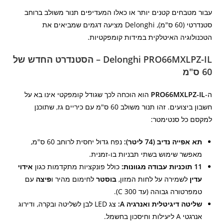
עבור מטבחים קטנים יותר או כאלו המעדיפים תנור משולב ברוחב
סטנדרטי (60 ס"מ), Delonghi מציעה דגמים שמביאים את
הטכנולוגיה האיטלקית במידות קומפקטיות.
Delonghi PRO66MXLPZ-IL – הסטנדרט החדש של
60 ס"מ
ה-
PRO66MXLPZ-IL
הוא הוכחה לכך שגודל קומפקטי אינו בא על
חשבון ביצועים. זהו תנור משולב 60 ס"מ עם כיריים גז, שתוכנן
למקסם כל סנטימטר:
תא אפייה נדיב (74 ליטר):
נפח גדול יחסית לרוחב 60 ס"מ,
מאפשר שימוש בשתי תבניות בו-זמנית.
11 תוכניות עבודה מגוונות:
כולל פונקציות מתקדמות כגון
אידוי
עדין
לשמירה על לחות המזון,
בוסטר
לחימום מהיר ו
פיצה
עם
טמפרטורה גבוהה (עד 300 C).
שליטה דיגיטלית ואנרגיה A:
צג LED לבן לשליטה ובקרה, ודירוג
אנרגטי A ליעילות וחיסכון בחשמל.