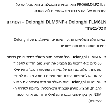
ה-PRO66MXLPZ-IL הוא הבחירה המושלמת. הוא מכיל את כל
החדשנות של דלונגי בפורמט שמתאים לכל מטבח.
Delonghi FLM6LN ו-Delonghi DLM9NP – הפתרון
הכל-באחד
דגמים אלה משלימים את קו המוצרים המשולבים של Delonghi
במידות שונות ובתכונות ייחודיות.
Delonghi FLM6LN:
ככל הנראה תנור משולב בסיסי ואמין ברוחב
60 ס"מ (כ-4 להבות גז) המציע את המינימום הדרוש לתפקוד
משפחתי מלא, עם דגש על עמידות ופשטות הפעלה. אידיאלי
לזוגות או למשפחות קטנות שמחפשות תמורה מצוינת למחיר.
Delonghi DLM9NP:
דגם משולב 90 ס"מ (כנראה עם 5 או 6
להבות), המציע פתרון עוצמתי ורב-תכליתי, בדומה לסדרת ה-
NSM, אך בקו עיצובי מעט שונה (אולי שחור מט או נירוסטה
קלאסית).