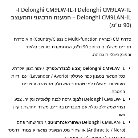
Delonghi CM9LAV-IL ו-Delonghi CM9LW-IL ו-
Delonghi CM9LAN-IL – המענה הרבגוני והמעוצב
(90 ס"מ)
סדרת
CM
(כנראה Country/Classic Multi-function) היא סדרת
תנורים משולבים ברוחב 90 ס"מ, המתמקדת בעיצוב קלאסי
ובפונקציונליות גבוהה.
Delonghi CM9LAV-IL (צבע לבנדר/כפרי):
גימור בגוון יוקרתי,
ככל הנראה בסגנון כפרי-איטלקי (Lavander / Avorio), עם ידיות
מעוצבות. מושלם למי שהתנור הוא חלק מהצהרה עיצובית
במטבח.
Delonghi CM9LW-IL (לבן):
גרסה לבנה קלאסית ונקייה. צבע
נצחי שמשתלב נפלא עם מטבחים בהירים, משדר תחושת ניקיון
ואור.
Delonghi CM9LAN-IL (שחור/אנתרציט):
גימור שחור פחם
(Anthracite / Nero) או שחור מט, המעניק מראה עוצמתי, דרמטי
ומודרני. קל במיוחד לניקוי ותחזוקה.