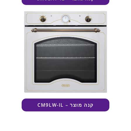
קנה מוצר
–
CM9LW-IL