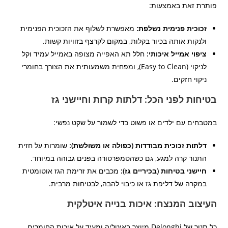
פותרת זאת באמצעות:
זכוכית פנימית נשלפת:
מאפשרת לשלוף את הזכוכית הפנימית
ולנקות אותה בכיור בקלות, במקום לקרצף בזוויות קשות.
ציפוי אמייל איכותי:
חלל תא האפייה מצופה באמייל עמיד וקל
לניקוי (Easy to Clean), ומפחית משמעותית את הצורך בחומרי
ניקוי חזקים.
בטיחות לפני הכל: דלתות קרות וחיישני גז
במטבחים עם ילדים או פשוט כדי לשמור על שקט נפשי:
דלתות זכוכית מבודדות (כפולה או משולשת):
שומרות על חזית
התנור קרה למגע, גם כשהטמפרטורה בפנים גבוהה במיוחד.
חיישני בטיחות (בכיריים גז):
מכבים את זרימת הגז אוטומטית
במקרה של דליפת גז או כיבוי להבה, לבטיחות מרבית.
העיצוב המנצח: איכות בנייה איטלקית
כל תנור של Delonghi מיוצר באיטליה ומעיד על איכות החומרים