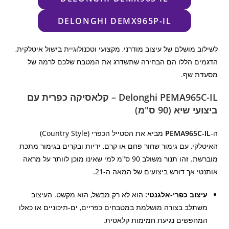
DELONGHI DEMX965P-IL
לשילוב מושלם של עיצוב מודרני, מקצועי וטכנולוגיית בישול איטלקית,
הדגמים הללו הם הבחירה שתשדרג את המטבח שלכם לרמה של
מסעדת שף.
Delonghi PEMA965C-IL – קלאסיקה כפרית עם
ביצועי שיא (90 ס"מ)
ה-
PEMA965C-IL
מביא את הסטייל הכפרי (Country Style)
האיטלקי, עם גימור שחור פחם או קרם, ידיות ובקרים בגימור מתכת
מוברשת. זהו תנור משולב 90 ס"מ למי שאינו מוכן לוותר על מראה
אותנטי אך דורש ביצועים של המאה ה-21.
עיצוב כפרי-אלגנטי:
הוא לא רק מבשל, הוא מקשט. העיצוב
משתלב בצורה מושלמת במטבחים כפריים, ים-תיכוניים או כאלו
המחפשים נגיעת חמימות קלאסית.