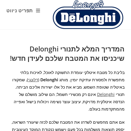
Ski
t
תפריט ניווט
conten
המדריך המלא לתנורי Delonghi
שיכניסו את המטבח שלכם לעידן חדש!
בליבת כל מטבח איטלקי עומדת התשוקה לאוכל, לאיכות בלתי
מתפשרת ולמסורת עתיקת יומין. מותג
Delonghi
(
דלונגי
), שמקורו
באיטליה שטופת השמש, מביא את כל אלו ישירות אליכם הביתה.
תנורי
Delonghi
אינם רק מכשירי חשמל; הם שילוב מושלם של
הנדסה איטלקית מדויקת, עיצוב עוצר נשימה ויכולות בישול ואפייה
מהמתקדמות בעולם.
אם אתם מחפשים לשדרג את המטבח שלכם לכזה שיעורר השראה,
יספק תוצאות מושלמות בכל פעם וישמש כנקודת המוקד העיצובית