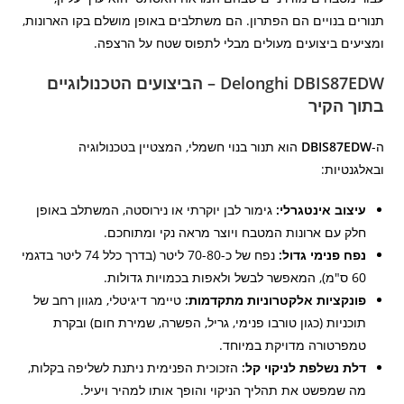
תנורים בנויים הם הפתרון. הם משתלבים באופן מושלם בקו הארונות,
ומציעים ביצועים מעולים מבלי לתפוס שטח על הרצפה.
Delonghi DBIS87EDW – הביצועים הטכנולוגיים
בתוך הקיר
ה-
DBIS87EDW
הוא תנור בנוי חשמלי, המצטיין בטכנולוגיה
ובאלגנטיות:
עיצוב אינטגרלי:
גימור לבן יוקרתי או נירוסטה, המשתלב באופן
חלק עם ארונות המטבח ויוצר מראה נקי ומתוחכם.
נפח פנימי גדול:
נפח של כ-70-80 ליטר (בדרך כלל 74 ליטר בדגמי
60 ס"מ), המאפשר לבשל ולאפות בכמויות גדולות.
פונקציות אלקטרוניות מתקדמות:
טיימר דיגיטלי, מגוון רחב של
תוכניות (כגון טורבו פנימי, גריל, הפשרה, שמירת חום) ובקרת
טמפרטורה מדויקת במיוחד.
דלת נשלפת לניקוי קל:
הזכוכית הפנימית ניתנת לשליפה בקלות,
מה שמפשט את תהליך הניקוי והופך אותו למהיר ויעיל.