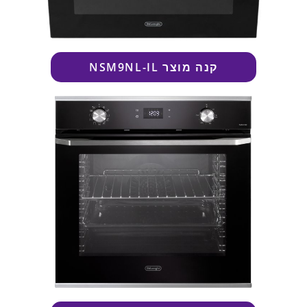
קנה מוצר
NSM9NL-IL