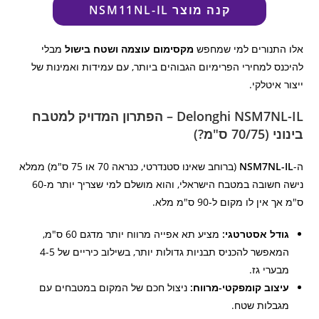
קנה מוצר NSM11NL-IL
אלו התנורים למי שמחפש
מקסימום עוצמה ושטח בישול
מבלי
להיכנס למחירי הפרימיום הגבוהים ביותר, עם עמידות ואמינות של
ייצור איטלקי.
Delonghi NSM7NL-IL – הפתרון המדויק למטבח
בינוני (70/75 ס"מ?)
ה-
NSM7NL-IL
(ברוחב שאינו סטנדרטי, כנראה 70 או 75 ס"מ) ממלא
נישה חשובה במטבח הישראלי, והוא מושלם למי שצריך יותר מ-60
ס"מ אך אין לו מקום ל-90 ס"מ מלא.
גודל אסטרטגי:
מציע תא אפייה מרווח יותר מדגם 60 ס"מ,
המאפשר להכניס תבניות גדולות יותר, בשילוב כיריים של 4-5
מבערי גז.
עיצוב קומפקטי-מרווח:
ניצול חכם של המקום במטבחים עם
מגבלות שטח.