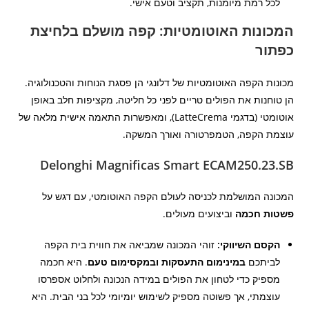
לכל רמת מיומנות, תקציב וטעם אישי.
המכונות האוטומטיות: קפה מושלם בלחיצת
כפתור
מכונות הקפה האוטומטיות של דלונגי הן פסגת הנוחות והטכנולוגיה.
הן טוחנות את הפולים טריים לפני כל חליטה, מקציפות חלב באופן
אוטומטי (בדגמי LatteCrema), ומאפשרות התאמה אישית מלאה של
עוצמת הקפה, הטמפרטורה ואורך המשקה.
Delonghi Magnificas Smart ECAM250.23.SB
המכונה המושלמת לכניסה לעולם הקפה האוטומטי, עם דגש על
פשטות חכמה
וביצועים מעולים.
הקסם השיווקי:
זוהי המכונה שמביאה את חווית בית הקפה
לביתכם
במינימום התעסקות ובמקסימום טעם
. היא חכמה
מספיק כדי לטחון את הפולים במידה הנכונה ולחלוט אספרסו
עוצמתי, אך פשוטה מספיק לשימוש יומיומי לכל בני הבית. היא