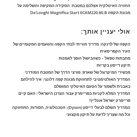
החוויה האיטלקית אצלכם במטבח: הסקירה המקיפה והשלימה על
מכונת הקפה De'Longhi Magnifica Start ECAM220.60.B
אולי יעניין אותך:
הקפה של לרנקה: מדריך חווייתי לבתי הקפה והטעמים המקומיים של
העיר הקפריסאית
מחבתות טפאל – כשהבישול הופך לאמנות
תיקון דייסון בקריות
מכשירי המיקרוגל של שארפ: פורצי הדרך של המטבח המודרני
המדריך האולטימטיבי לתחזוקת מכונת קפה דלונגי: איך להילחם
באבנית ולשמור על הטעם האיטלקי המושלם
המדריך המלא לקניות בפריימרק עבור הצרכן הישראלי: האם קיים
פריימרק ישראל אונליין?
המדריך השלם לבעלי דייסון (Dyson): הטכנולוגיה, הסודות, התחזוקה
וכל מה שצריך לדעת על תיקון מקצועי