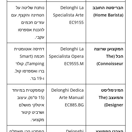
הבריסטה החובב
Delonghi La
נותנת שליטה על
(Home Barista)
Specialista Arte
הטחינה והקצף, עם
EC9155
עזרים חכמים
להכנת אספרסו
עקבי.
המקצוען שרוצה
Delonghi La
דחיסה אוטומטית
הכל (The
Specialista Opera
חכמה (Smart
Connoisseur)
EC9555.M
Tamping), קולד
ברו ואספרסו קול,
ו-19 בר.
המינימליסט
Delonghi Dedica
קומפקטית במיוחד
והמעצב (The
Arte Manual
(15 ס"מ), עיצוב
Designer)
EC885.BG
איטלקי מושלם
ושרביט קיטור
מקצועי.
הצרכן הממוצע
Delonghi
הפתרון הכי משתלם