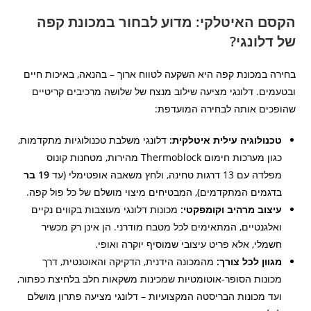
הקסם האיטלקי: מדוע לבחור במכונת קפה
של דלונגי?
בחירה במכונת קפה היא השקעה לטווח ארוך – בהנאה, באיכות חיים
ובטעמים. דלונגי מציעה שילוב מנצח של שלושה מרכיבים קריטיים
שהופכים אותה לבחירה המועדפת:
טכנולוגיה עילית איטלקית:
דלונגי משלבת טכנולוגיות מתקדמות,
כגון מערכות חימום Thermoblock מהירות, מטחנות קונוס
מפלדה עם 13 דרגות טחינה, ולחץ משאבה אופטימלי (עד
19 בר
בדגמים המתקדמים), המבטיחים מיצוי מושלם של כל פול קפה.
עיצוב מרהיב וקומפקטי:
מכונות דלונגי מעוצבות בקווים נקיים
ואלגנטיים, המתאימים לכל מטבח מודרני. הן אינן רק מכשיר
חשמלי, אלא פריט עיצובי שמוסיף יוקרה ואופי.
מגוון לכל צורך:
מהמכונה הידנית, הדקיקה והאוטנטית, דרך
מכונות הסופר-אוטומטיות שמכינות משקאות חלב בלחיצת כפתור,
ועד מכונות הבריסטה המקצועיות – דלונגי מציעה פתרון מושלם