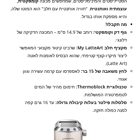
הסטייליסטים והמינימליסטים, שמחפשים מכונה
קומפקטית,
עוצמתית ואותנטית
. "חוויה אותנטית עם חלב" הוא המוטו שלה,
והיא מספקת אותו בגדול.
מה תקבלו?
גוף דק וקומפקטי:
רוחב של 14.9 ס"מ – המכונה הדקיקה של
דלונגי.
מקציף חלב My LatteArt:
שרביט קיטור מקצועי המאפשר
ליצור מיקרו-קצף קטיפתי, שהוא הבסיס לאומנות לאטה
(Latte Art).
לחץ משאבה של 15 בר:
לאספרסו עם קרמה עשירה וגוון
אגוזי.
טכנולוגיית Thermoblock:
חימום מהיר של המים
לטמפרטורה המושלמת.
סלסלות פילטר בעלות קיבולת גדולה:
עד 16 גרם קפה
למנה כפולה חזקה.