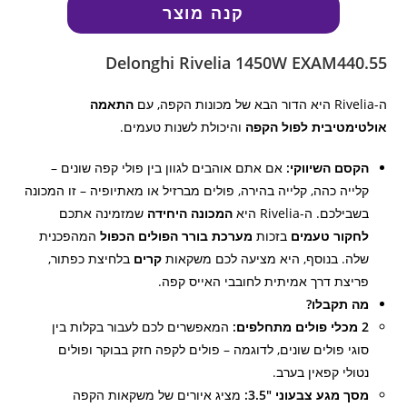
קנה מוצר
Delonghi Rivelia 1450W EXAM440.55
ה-Rivelia היא הדור הבא של מכונות הקפה, עם
התאמה
אולטימטיבית לפול הקפה
והיכולת לשנות טעמים.
הקסם השיווקי:
אם אתם אוהבים לגוון בין פולי קפה שונים –
קלייה כהה, קלייה בהירה, פולים מברזיל או מאתיופיה – זו המכונה
בשבילכם. ה-Rivelia היא
המכונה היחידה
שמזמינה אתכם
לחקור טעמים
בזכות
מערכת בורר הפולים הכפול
המהפכנית
שלה. בנוסף, היא מציעה לכם משקאות
קרים
בלחיצת כפתור,
פריצת דרך אמיתית לחובבי האייס קפה.
מה תקבלו?
2 מכלי פולים מתחלפים:
המאפשרים לכם לעבור בקלות בין
סוגי פולים שונים, לדוגמה – פולים לקפה חזק בבוקר ופולים
נטולי קפאין בערב.
מסך מגע צבעוני "3.5:
מציג איורים של משקאות הקפה