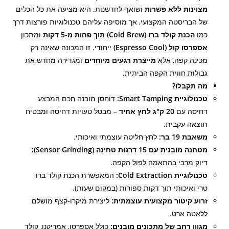
מצוינות ללא פשרות
ושואף לחדשנות. היא מציעה את כל הכלים
של הבריסטה המקצועי, אך מוסיפה עליהם טכנולוגיות פורצות דרך
כמו
הכנת קולד ברו (Cold Brew) תוך פחות מ-5 דקות
ומתכון
אספרסו קול (Espresso Cool)
ייחודי. זו המכונה שאינה רק
מכינה קפה, אלא
מייצרת רגעים מיוחדים
ומגדירה מחדש את
גבולות חווית הקפה הביתית.
מה תקבלו?
טכנולוגיית Smart Tamping:
דוחסן מובנה חכם המבצע
דחיסה עם
20 ק"ג לחץ אחיד
– מבטל טעויות דחיסה ומבטיח
תוצאה עקבית.
משאבת 19 בר:
לחץ חליטה עוצמתי ואיכותי.
מטחנה מובנית עם 15 דרגות טחינה (Sensor Grinding):
דיוק מרבי בהתאמה לפול הקפה.
טכנולוגיית Cold Extraction:
המאפשרת הכנת קולד ברו
טרי ואיכותי תוך דקות ספורות (במקום שעות).
זרוע קיטור מקצועית עוצמתית:
ליצירת מיקרו-קצף מושלם
ללאטה ארט.
מגוון רחב של מתכונים מובנים:
כולל אספרסו, אמריקנו, קולד