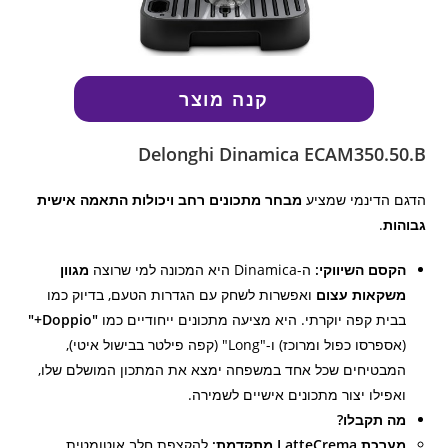
קנה מוצר
Delonghi Dinamica ECAM350.50.B
הדגם הדינמי שמציע
מבחר מתכונים רחב ויכולות התאמה אישית
גבוהות
.
הקסם השיווקי:
ה-Dinamica היא המכונה למי שרוצה
מגוון
משקאות עצום
ואפשרות לשחק עם הגדרות הטעם, בדיוק כמו
בבית קפה יוקרתי. היא מציעה מתכונים ייחודיים כמו
"Doppio+"
(אספרסו כפול ומרוכז) ו-"Long" (קפה פילטר בבישול איטי),
המבטיחים שכל אחד במשפחה ימצא את המתכון המושלם שלו,
ואפילו יצור מתכונים אישיים לשמירה.
מה תקבלו?
מערכת LatteCrema מתקדמת:
להקצפת חלב אוטומטית