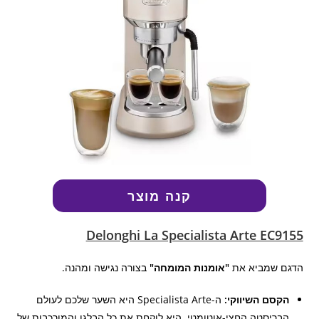
קנה מוצר
Delonghi La Specialista Arte EC9155
הדגם שמביא את
"אומנות המומחה"
בצורה נגישה ומהנה.
הקסם השיווקי:
ה-Specialista Arte היא השער שלכם לעולם
הבריסטה החצי-אוטומטי. היא לוקחת את כל הבלגן והמורכבות של