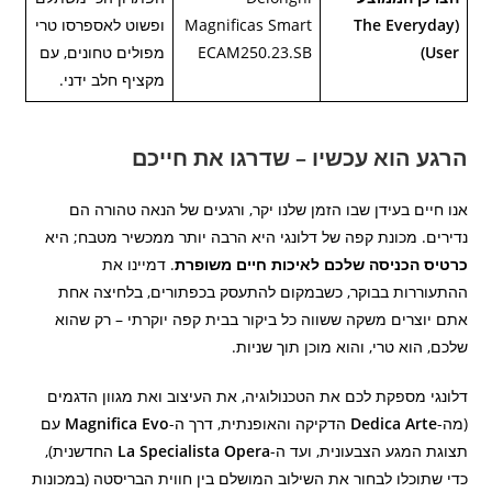
(The Everyday
Magnificas Smart
ופשוט לאספרסו טרי
User)
ECAM250.23.SB
מפולים טחונים, עם
מקציף חלב ידני.
הרגע הוא עכשיו – שדרגו את חייכם
אנו חיים בעידן שבו הזמן שלנו יקר, ורגעים של הנאה טהורה הם
נדירים. מכונת קפה של דלונגי היא הרבה יותר ממכשיר מטבח; היא
כרטיס הכניסה שלכם לאיכות חיים משופרת
. דמיינו את
ההתעוררות בבוקר, כשבמקום להתעסק בכפתורים, בלחיצה אחת
אתם יוצרים משקה ששווה כל ביקור בבית קפה יוקרתי – רק שהוא
שלכם, הוא טרי, והוא מוכן תוך שניות.
דלונגי מספקת לכם את הטכנולוגיה, את העיצוב ואת מגוון הדגמים
(מה-
Dedica Arte
הדקיקה והאופנתית, דרך ה-
Magnifica Evo
עם
תצוגת המגע הצבעונית, ועד ה-
La Specialista Opera
החדשנית),
כדי שתוכלו לבחור את השילוב המושלם בין חווית הבריסטה (במכונות