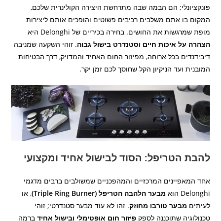
פונקציונלי; הם הבמה שבה מתרחשת היצירה הקולינרית שלכם,
המקום בו אתם משלבים רכיבים פשוטים והופכים אותם ליצירות
מופת שמרגשות את החושים. בחירה בכיריים של Delonghi היא
הצהרה על איכות חיים וסטנדרט בישול גבוה
. זוהי השקעה שמניבה
דיבידנדים בכל ארוחה, מפיזור החום האחיד והמדויק, דרך הבטיחות
המובנית ועד הניקיון הקל שחוסך לכם זמן יקר.
להבת הטריפל: הסוד לבישול אחיד ומקצועי
אחד המאפיינים המרכזיים והמהפכניים שמשולבים ברבים מדגמי
Delonghi הוא
מבער הלהבה הטריפל (Triple Ring Burner)
, או
לעיתים
מבער טורבו מחוזק
. זהו לא עוד מבער סטנדרטי; זוהי
טכנולוגיה שתוכננה לספק
פיזור חום אופטימלי ובישול אחיד
ברמה