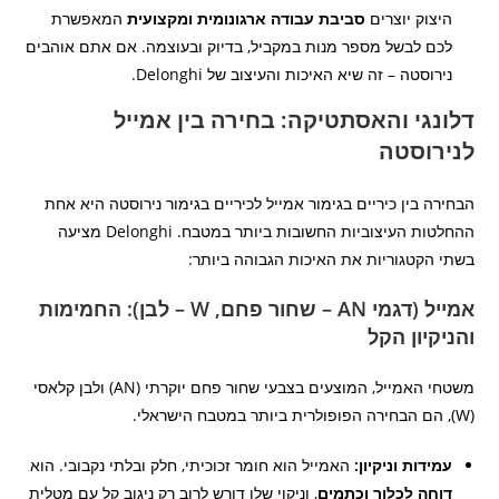
היצוק יוצרים
סביבת עבודה ארגונומית ומקצועית
המאפשרת
לכם לבשל מספר מנות במקביל, בדיוק ובעוצמה. אם אתם אוהבים
נירוסטה – זה שיא האיכות והעיצוב של Delonghi.
דלונגי והאסתטיקה: בחירה בין אמייל
לנירוסטה
הבחירה בין כיריים בגימור אמייל לכיריים בגימור נירוסטה היא אחת
ההחלטות העיצוביות החשובות ביותר במטבח. Delonghi מציעה
בשתי הקטגוריות את האיכות הגבוהה ביותר:
אמייל (דגמי AN – שחור פחם, W – לבן): החמימות
והניקיון הקל
משטחי האמייל, המוצעים בצבעי שחור פחם יוקרתי (AN) ולבן קלאסי
(W), הם הבחירה הפופולרית ביותר במטבח הישראלי.
עמידות וניקיון:
האמייל הוא חומר זכוכיתי, חלק ובלתי נקבובי. הוא
דוחה לכלוך וכתמים
, וניקוי שלו דורש לרוב רק ניגוב קל עם מטלית