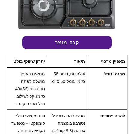
קנה מוצר
מאפיין מרכזי
תיאור
יתרון שיווקי בולט
מבנה וגודל
4 להבות, רוחב 58
מתאים באופן
ס"מ, עומק 50 ס"מ.
מושלם לפתח
סטנדרטי (56×49
ס"מ), קל לשילוב
בכל מטבח קיים.
להבה ייחודית
מבער להבה טריפל
כוח מקצועי בכלי
(טורבו) בעוצמה
קומפקטי – מאפשר
גבוהה (3.5 קוט"ש).
הקפצה ורתיחה