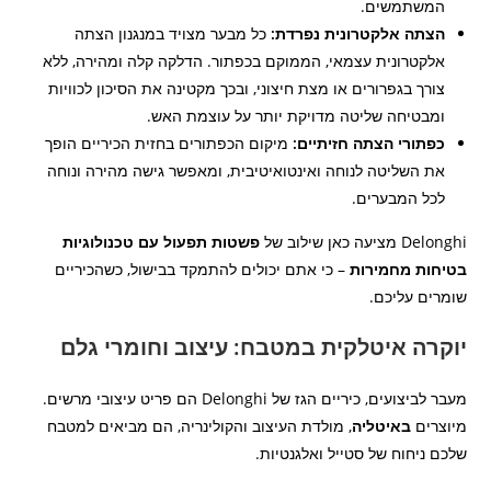
המשתמשים.
הצתה אלקטרונית נפרדת:
כל מבער מצויד במנגנון הצתה
אלקטרונית עצמאי, הממוקם בכפתור. הדלקה קלה ומהירה, ללא
צורך בגפרורים או מצת חיצוני, ובכך מקטינה את הסיכון לכוויות
ומבטיחה שליטה מדויקת יותר על עוצמת האש.
כפתורי הצתה חזיתיים:
מיקום הכפתורים בחזית הכיריים הופך
את השליטה לנוחה ואינטואיטיבית, ומאפשר גישה מהירה ונוחה
לכל המבערים.
Delonghi מציעה כאן שילוב של
פשטות תפעול עם טכנולוגיות
בטיחות מחמירות
– כי אתם יכולים להתמקד בבישול, כשהכיריים
שומרים עליכם.
יוקרה איטלקית במטבח: עיצוב וחומרי גלם
מעבר לביצועים, כיריים הגז של Delonghi הם פריט עיצובי מרשים.
מיוצרים
באיטליה
, מולדת העיצוב והקולינריה, הם מביאים למטבח
שלכם ניחוח של סטייל ואלגנטיות.