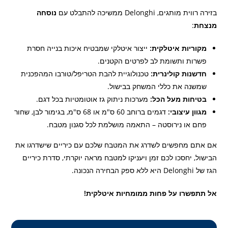
בזירה רווית מותגים, Delonghi ממשיכה להתבלט עם
נוסחה
מנצחת
:
מקוריות איטלקית:
ייצור איטלקי שמבטיח איכות בנייה חסרת
פשרות ותשומת לב לפרטים הקטנים.
חדשנות קולינרית:
טכנולוגיית להבת הטריפל/טורבו המהפכנית
שמשנה את כללי המשחק בבישול.
בטיחות מעל הכל:
מערכות ניתוק גז אוטומטיות בכל דגם.
מגוון עיצובי:
דגמים ברוחב 60 ס"מ או 68 ס"מ, בגימור לבן, שחור
פחם או נירוסטה – התאמה מושלמת לכל סגנון מטבח.
אם אתם מחפשים לשדרג את המטבח שלכם עם כיריים שישדרגו את
הבישול, יחסכו לכם זמן ויעניקו למטבח מראה יוקרתי, סדרת כיריים
הגז של Delonghi היא ללא ספק הבחירה הנכונה.
אל תתפשרו על פחות ממומחיות איטלקית!