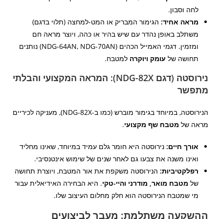
לחה וסבון.
מראה אחיד:
הגימור המבריק או המט-למחצה (תלוי בדגם)
משתלב באופן נהדר עם שיש בהיר או כהה, ויוצר מראה חם
ומזמין. דגמי האמייל הכהים (NDG-64AN, NDG-70AN) נותנים
תחושה של
עומק ויוקרה
למטבח.
נירוסטה (דגם NDG-82X): המראה המקצועי והבלתי
מתפשר
הנירוסטה, במיוחד בגימור מוברש (כמו ב-NDG-82X), מעניקה לכיריים
מראה של
מטבח שף מקצועי
.
אורך חיים:
נירוסטה היא חומר גלם עמיד במיוחד, שאינו מחליד
ואינו משנה את צבעו גם לאחר שנים של שימוש אינטנסיבי.
רפלקטיביות:
הנירוסטה משקפת את אור המטבח, ויוצרת תחושה
של
מטבח מואר, מודרני והיי-טקי
. היא הבחירה האידיאלית עבור
מי שמטבח הנירוסטה הוא חלק מחלום העיצוב שלו.
ההשקעה משתלמת: מעבר לביצועים