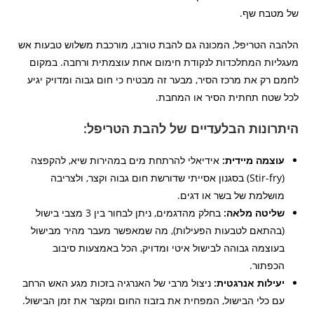
של מטבח שף.
הלהבה הטריפל, המכונה גם להבת טורבו, מורכבת משלוש טבעות אש
מעגליות המתלכדות לנקודת חימום אחת עוצמתית ורחבה. במקום
לחמם רק את מרכז הסיר, מבער זה מבטיח כי חום גבוה ומדויק יגיע
לכל שטח תחתית הסיר או המחבת.
היתרונות הבלעדיים של להבת הטריפל:
עוצמה מיידית:
אידיאלי להרתחת מים במהירות שיא, להקפצה
(Stir-fry) בסגנון אסייתי שדורשת חום גבוה וקצר, ולצריבה
מושלמת של בשר או דגים.
שליטה מלאה:
בחלק מהדגמים, ניתן לבחור בין 3 מצבי בישול
(בהתאם לטבעות הפעילות), מה שמאפשר מעבר מהיר מבישול
בעוצמה גבוהה לבישול איטי ומדויק, הכל באמצעות סיבוב
הכפתור.
יעילות אנרגטית:
ניצול מרבי של האנרגיה בזכות מגע האש הרחב
עם כלי הבישול, המפחית את בזבוז החום ומקצר את זמן הבישול.