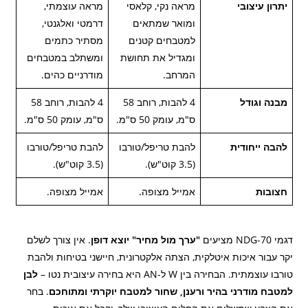
יתרון עיצובי
מראה נקי, קלאסי
מראה עוצמתי,
ומואר שמתאים
דרמטי ואלגנטי,
למטבחים קטנים
מסתיר כתמים
ומגדיל את תחושת
ומשתלב במטבחים
המרחב.
מודרניים כהים.
מבנה וגודל
4 להבות, רוחב 58
4 להבות, רוחב 58
ס"מ, עומק 50 ס"מ.
ס"מ, עומק 50 ס"מ.
להבה ייחודית
להבת טריפל/טורבו
להבת טריפל/טורבו
(3.5 קוט"ש).
(3.5 קוט"ש).
חצובות
אמייל מצופה.
אמייל מצופה.
דגמי NDG-70 מציעים
"ערך מול מחיר" יוצא דופן
. אין צורך לשלם
יקר עבור איכות איטלקית, הצתה אלקטרונית, חיישני בטיחות ולהבת
טורבו עוצמתית. הבחירה בין W ל-AN היא בחירה עיצובית נטו –
לבן
למטבח מודרני בהיר ורענן, שחור למטבח יוקרתי ומתוחכם
. בחר