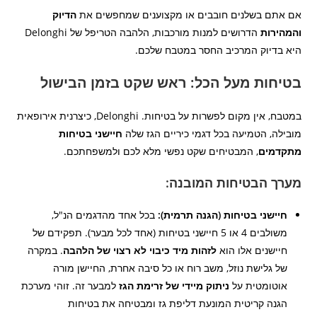
אם אתם בשלנים חובבים או מקצוענים שמחפשים את
הדיוק
והמהירות
הדרושים למנות מורכבות, הלהבה הטריפל של Delonghi
היא בדיוק המרכיב החסר במטבח שלכם.
בטיחות מעל הכל: ראש שקט בזמן הבישול
במטבח, אין מקום לפשרות על בטיחות. Delonghi, כיצרנית אירופאית
מובילה, הטמיעה בכל דגמי כיריים הגז שלה
חיישני בטיחות
מתקדמים
, המבטיחים שקט נפשי מלא לכם ולמשפחתכם.
מערך הבטיחות המובנה:
חיישני בטיחות (הגנה תרמית):
בכל אחד מהדגמים הנ"ל,
משולבים 4 או 5 חיישני בטיחות (אחד לכל מבער). תפקידם של
חיישנים אלו הוא
לזהות מיד כיבוי לא רצוי של הלהבה
. במקרה
של גלישת נוזל, משב רוח או כל סיבה אחרת, החיישן מורה
אוטומטית על
ניתוק מיידי של זרימת הגז
למבער זה. זוהי מערכת
הגנה קריטית המונעת דליפת גז ומבטיחה את בטיחות