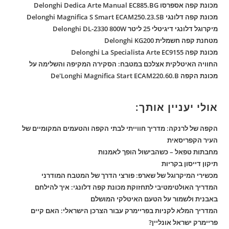
מכונת קפה אספרסו Delonghi Dedica Arte Manual EC885.BG
מכונת קפה דלונגי Delonghi Magnifica S Smart ECAM250.23.SB
מיקרוגל דלונגי דיגיטלי 25 ליטר Delonghi DL-2330 800W
מטחנת קפה חשמלית Delonghi KG200
מכונת קפה Delonghi La Specialista Arte EC9155
החוויה האיטלקית אצלכם במטבח: הסקירה המקיפה והשלימה על
מכונת הקפה De'Longhi Magnifica Start ECAM220.60.B
אולי יעניין אותך:
הקפה של לרנקה: מדריך חווייתי לבתי הקפה והטעמים המקומיים של
העיר הקפריסאית
מחבתות טפאל – כשהבישול הופך לאמנות
תיקון דייסון בקריות
מכשירי המיקרוגל של שארפ: פורצי הדרך של המטבח המודרני
המדריך האולטימטיבי לתחזוקת מכונת קפה דלונגי: איך להילחם
באבנית ולשמור על הטעם האיטלקי המושלם
המדריך המלא לקניות בפריימרק עבור הצרכן הישראלי: האם קיים
פריימרק ישראל אונליין?