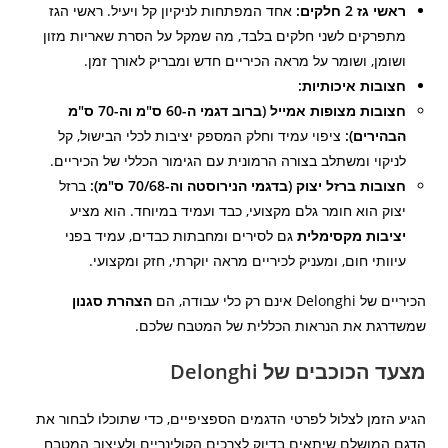
ראשי גז 2 חלקים:
אחד המפתחות לניקיון קל ויעיל. ראשי הגז
מתפרקים לשני חלקים בלבד, מה שמקל על הסרת שאריות מזון
ושומן, ושומר על מראה הכיריים חדש ומבריק לאורך זמן.
חצובות איכותיות:
חצובות מצופות אמייל (ברוב דגמי ה-60 ס"מ וה-70 ס"מ
הבהירים):
ציפוי עמיד וחלק המספק יציבות לכלי הבישול, קל
לניקוי ומשתלב בצורה הרמונית עם הגימור הכללי של הכיריים.
חצובות ברזל יצוק (בדגמי הנירוסטה וה-70/68 ס"מ):
ברזל
יצוק הוא חומר גלם מקצועי, כבד ועמיד במיוחד. הוא מציע
יציבות מקסימלית
גם לסירים ומחבתות כבדים, עמיד בפני
עיוותי חום, ומעניק לכיריים מראה יוקרתי, חזק ומקצועי.
הכיריים של Delonghi אינם רק כלי עבודה, הם
הצהרת סגנון
שמשדרגת את הנראות הכללית של המטבח שלכם.
מצעד הכוכבים של Delonghi
הגיע הזמן לצלול לפרטי הדגמים הספציפיים, כדי שתוכלו לבחור את
הדגם המושלם שיתאים בדיוק לצרכים הקולינריים ולעיצוב המטבח