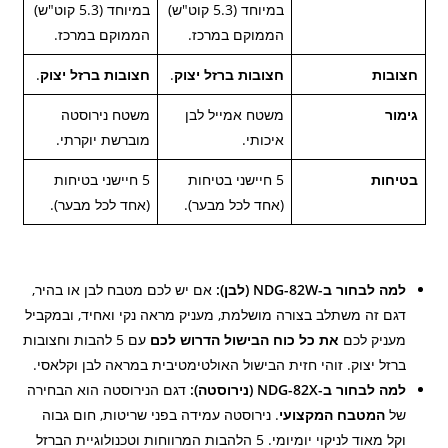
במיוחד (5.3 קוט"ש)
במיוחד (5.3 קוט"ש)
הממוקם במרכז.
הממוקם במרכז.
חצובות
חצובות ברזל יצוק
.
חצובות ברזל יצוק
.
גימור
משטח אמייל לבן
משטח נירוסטה
איכותי.
מוברשת יוקרתי.
בטיחות
5 חיישני בטיחות
5 חיישני בטיחות
(אחד לכל מבער).
(אחד לכל מבער).
למה לבחור ב-NDG-82W (לבן):
אם יש לכם מטבח לבן או בהיר,
דגם זה משתלב בצורה מושלמת, מעניק מראה נקי ואחיד, ובמקביל
מעניק לכם
את כל כוח הבישול הדרוש לכם
עם 5 להבות וחצובות
ברזל יצוק. זוהי חזית הבישול האולטימטיבית במראה לבן וקלאסי.
למה לבחור ב-NDG-82X (נירוסטה):
דגם הנירוסטה הוא הבחירה
של
המטבח המקצועי
. נירוסטה עמידה בפני שריטות, חום גבוה
וקל מאוד לניקוי יומיומי. 5 הלהבות המרווחות וטכנולוגיית הברזל