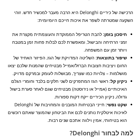
הרכישה של כיריים Delonghi היא הרבה מעבר למכשיר חדש. זוהי
השקעה שמטרתה לשפר את איכות חייכם היומיומית:
חיסכון בזמן:
להבת הטריפל הממוקדת והעוצמתית מקצרת את
זמני הרתיחה והבישול, ומאפשרת לכם לבלות פחות זמן במטבח
ויותר זמן עם המשפחה.
שיפור בתוצאות:
השליטה המדויקת של הגז, הפיזור האחיד של
החום ויציבות חצובות הברזל/אמייל מבטיחים שהמנות שלכם יצאו
מושלמות – צלויות כמו שצריך, מבושלות לעומק ובמרקם מדויק.
ניקיון קל:
ראשי הגז המתפרקים לשני חלקים בלבד וחומרי הגלם
האיכותיים (אמייל או נירוסטה) מבטיחים שגם לאחר סערת בישול
גדולה, ניקיון הכיריים ייקח דקות ספורות.
שקט נפשי:
חייני הבטיחות המובנים והמחויבות של Delonghi
לאיכות איטלקית נותנים לכם את הביטחון שהמוצר שאתם רוכשים
הוא בטיחותי, אמין וילווה אתכם שנים רבות.
למה לבחור Delonghi?