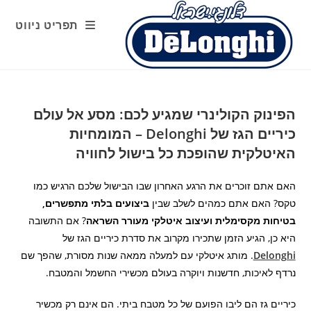
Ski
t
תפריט ניווט
conten
הפינוק הקולינרי שמגיע לכם: מסע אל עולם
כיריים הגז של Delonghi – המומחיות
האיטלקית שהופכת כל בישול לחוויה
האם אתם זוכרים את הרגע האחרון שבו הבישול שלכם הרגיש כמו
טקס? האם אתם כמהים לשלב שבין
ביצועים בלתי מתפשרים,
בטיחות מקסימלית ועיצוב איטלקי מעורר השראה
? אם התשובה
היא כן, הגיע הזמן שתכירו מקרוב את סדרת כיריים הגז של
Delonghi
. מותג איטלקי עם למעלה ממאה שנות מסורת, שהפך שם
נרדף לאיכות, חדשנות ויוקרה בעולם מכשירי החשמל והמטבח.
כיריים גז הם ליבו הפועם של כל מטבח ביתי. הם אינם רק מכשיר