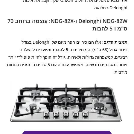
את הצבע שמשלים את החלום העיצובי שלך, וקבל את איכות
Delonghi במלואה.
Delonghi NDG-82W ו-NDG-82X: עוצמה ברוחב 70
ס"מ ו-5 להבות
תמצית הדגם:
אלו הם כיריים הפרימיום של Delonghi בגודל
בינוני-גדול (68 ס"מ), המצוידים ב-
5 להבות
ומיועדים לבשלנים
רציניים, למשפחות גדולות ולאירוח. גודל זה הופך להיות פופולרי יותר
ויותר במטבחים חדשים, ומאפשר עבודה עם 5 סירים בו זמנית בנוחות
מירבית.